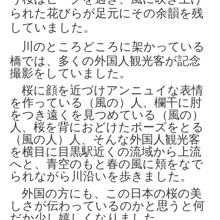
られた花びらが足元にその余韻を残
していました。
川のところどころに架かっている
橋では、多くの
外国人観光客が記念
撮影をしていました。
桜に顔を近づけアンニュイな表情
を作っている（風の）人、欄干に肘
をつき遠くを見つめている（風の）
人、桜を背におどけたポーズをとる
（風の人）人、そんな外国人観光客
を横目に
目黒駅近くの流域から上流
へと、青空のもと春の風に頬をなで
られながら川沿いを歩きました。
外国の方にも、この日本の桜の美
しさが伝わっているのかと思うと何
だか少し嬉しくなりました。