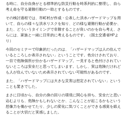
る時に、自分自身がとる標準的な防災行動を時系列的に整理し、自ら
考え命を守る避難行動の一助とするものです。
その検討過程では、市町村が作成・公表した洪水ハザードマップを用
いて、自らの様々な洪水リスクを知り、どの様な避難行動が必要か、
また、どういうタイミングで非難することが良いのかを自ら考え、さ
らには、家族と一緒に日常的に考えるものです。（国土交通省HPよ
り）
今回のセミナーで印象的だったのは、「ハザードマップは人の住んで
いるところしか表示されない」ということです。色分けされており、
一目で危険個所が分かるハザードマップ。一見すると色付けされてい
ないところは安全だと思ってしまいます。しかし、実は危険だけれど
も人が住んでいないため表示されていない可能性があるのです。
また、「ハザードマップには大きな災害は想定されていない」という
ことも驚きでした。
まさに日頃から、自分の身の回りの環境に関心を持ち、安全だと思い
込むよりも、危険かもしれないとか、こんなことが起こるかもという
想像力を働かせてたり、少しの変化に気づくことができる感覚を鍛え
ることが大切だと実感しました。