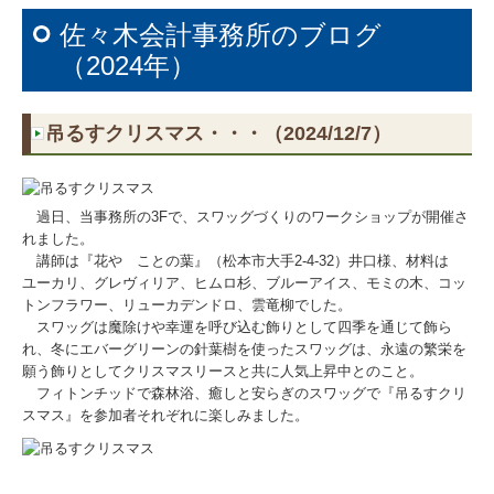
佐々木会計事務所のブログ
（2024年）
吊るすクリスマス・・・（2024/12/7）
過日、当事務所の3Fで、スワッグづくりのワークショップが開催さ
れました。
講師は『花や ことの葉』（松本市大手2-4-32）井口様、材料は
ユーカリ、グレヴィリア、ヒムロ杉、ブルーアイス、モミの木、コッ
トンフラワー、リューカデンドロ、雲竜柳でした。
スワッグは魔除けや幸運を呼び込む飾りとして四季を通じて飾ら
れ、冬にエバーグリーンの針葉樹を使ったスワッグは、永遠の繁栄を
願う飾りとしてクリスマスリースと共に人気上昇中とのこと。
フィトンチッドで森林浴、癒しと安らぎのスワッグで『吊るすクリ
スマス』を参加者それぞれに楽しみました。