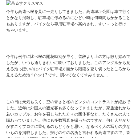
今年も高遠へ桜を見に一走りしてきました。高遠城址公園は車で行く
とかなり混雑し、駐車場に停めるのにひどい時は何時間もかかること
もありますが、バイクなら専用駐車場へ案内され、すい～っと行け
ちゃいます。
今年は例年に比べ桜の開花時期が早く、普段より上の方は散り始めで
したが、いつも通りきれいに咲いておりました。このアングルから見
える池っぽいのはバイク駐車場方面から階段を登り切ったところから
見えるため池？(･ω･)？です。調べてなくてすみません…
この日は天気も良く、空の青さと桜のピンクのコントラストが絶妙で
した。近年は外国人の観光客も多くなってきましたが、家族連れから
若いカップル、お年を召しられた方々の団体客など、たくさんの人で
賑わっていました。他にも多数写真を撮ったのですが、何せ人だかり
がすごくブログに乗せるのもどうかと思い、なるべく人の写りの少な
いものを掲載しました。投げの件の名所と言われる高遠ですので、皆