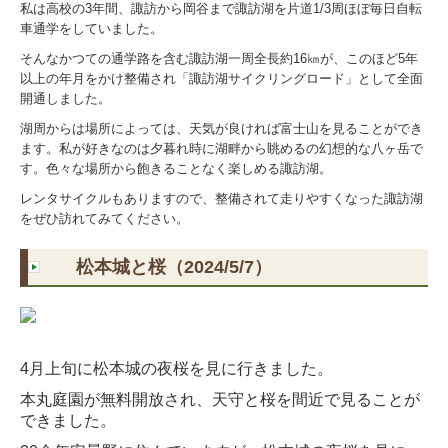
私は高校の3年間、諏訪から岡谷まで諏訪湖を片道1/3周ほぼ毎日自転
車通学をしていました。
そんなかつての通学路を含む諏訪湖一周全長約16㎞が、このほど5年
以上の年月をかけ整備され「諏訪湖サイクリングロード」として全面
開通しました。
湖周からは場所によっては、天気が良ければ富士山を見ることができ
ます。私が好きなのは夕暮れ時に湖畔から眺めるの幻想的な八ヶ岳で
す。色々な場所から飽きることなく楽しめる諏訪湖。
レンタサイクルもありますので、整備されて走りやすくなった諏訪湖
をぜひ訪れてみてください。
松本城と桜（2024/5/7）
4月上旬に松本城の夜桜を見に行きました。
本丸庭園が無料開放され、天守と桜を間近で見ることが
できました。