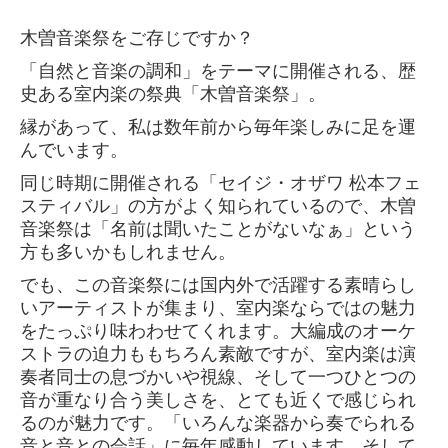
研修制度
木曽音楽祭をご存じですか？
「自然と音楽の調和」をテーマに開催される、歴
採用応募フォーム
史ある室内楽の祭典「木曽音楽祭」。
経営者お役立ち情報
縁があって、私は数年前から毎年楽しみに足を運
んでいます。
相続・贈与無料相談のご案内
同じ時期に開催される「セイジ・オザワ 松本フェ
スティバル」の方がよく知られているので、木曽
相続・贈与無料相談のご案内 のコピー
音楽祭は「名前は聞いたことがないなぁ」という
方も多いかもしれません。
でも、この音楽祭には国内外で活躍する素晴らし
いアーティストが集まり、室内楽ならではの魅力
をたっぷり味わわせてくれます。大編成のオーケ
ストラの迫力ももちろん素敵ですが、室内楽は演
奏者同士の息づかいや視線、そして一つひとつの
音が重なり合う美しさを、とても近くで感じられ
るのが魅力です。「いろんな楽器から奏でられる
音と音との会話」に毎年感動しています。そして