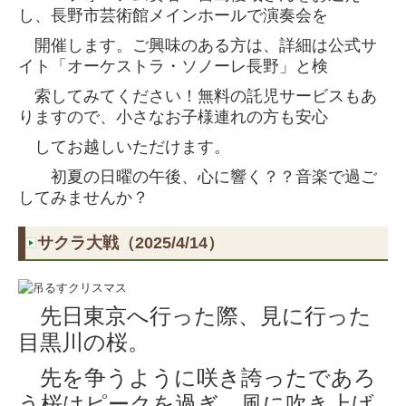
し、
長野市芸術館メインホールで
演奏会を
開催します。
ご興味のある方は、詳細は公式サ
イト「オーケストラ
・ソノーレ長野」と検
索
してみてください！
無料の託児サービスもあ
りますので、小
さなお子様連れの方も安心
してお越しいただけます。
初夏の日曜の午後、心に響く？？音楽で過ご
してみませんか？
サクラ大戦（2025/4/14）
先日東京へ行った際、見に行った
目黒川の桜。
先を争うように咲き誇ったであろ
う桜はピークを過ぎ、風に吹き上げ