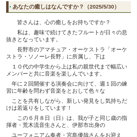
あなたの癒しはなんですか？（2025/5/30）
皆さんは、心の癒しをお持ちですか？
私は、趣味で続けてきたフルートが日々の息
抜きとなっています。
長野市のアマチュア・オーケストラ「オーケ
ストラ・ソノーレ長野」に所属し、
下は
１０代の中学生から上は私の親世代まで幅広い
メンバーと共に音楽を楽しんで
います。
年に２回開催する演奏会に向けて、週１回の練
習に年齢を問わず音楽をと
おして色々な
ことを共有しながら、新しい発見をし気持ちだ
けは若返りをしています！
この６月８日（日）は、我が子と同じ歳の指
揮者・荒木流音生さんと、
伊那市出身
の
ユーフォニアム奏者・宮島優哉さんをお迎え