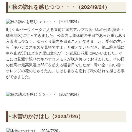
秋の訪れを感じつつ・・・（2024/9/24）
9月シルバーウイークに入る直前に国営アルプスあづみの公園(堀金・
穂高地区)に行ってきました。公園内は連休前の平日であった事もあり
入園者は少なく、ゆっくり園内を回ることができました。受付の方か
ら「キバナコスモスが見頃ですよ」と教えていただき、第二駐車場に
車を止め5分ほど歩き里山文化ゾーン岩原口花畑に向かいました。そ
こには見渡す限りのキバナコスモスが咲き誇っておりました。その日
の穂高の最高気温は35℃を超える猛暑日でしたが、青い空・白い雲・
オレンジの花のじゅうたん。しばし暑さを忘れて秋の訪れを感じる事
ができました。
木曽のかけはし（2024/7/26）