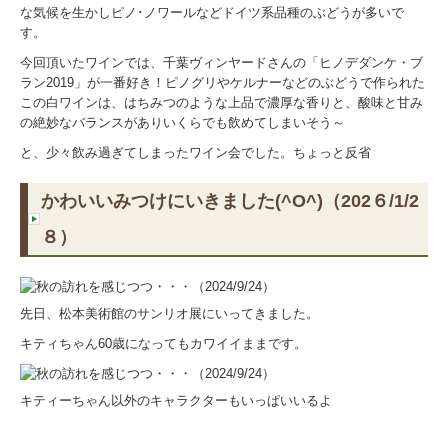
な気候を生かしピノ･ノワールなどドイツ系品種のぶどうが多いで
す。
今回頂いたワインでは、千葉ヴィンヤードさんの「ヒノデダンケ・ブ
ラン
2019
」が一番好き！ピノグリやケルナーなどのぶどうで作られた
この白ワインは、はちみつのような上品で濃厚な香りと、酸味と甘み
の絶妙なバランスがありいくらでも飲めてしまいそう～
と、少々飲み過ぎてしまったワイン会でした。ちょっと反省
かわいいみつけにいきました(^O^)（202６/1/2
８）
先日、松本美術館のサンリオ展にいってきました。
キティちゃん60歳になってもカワイイままです。
キティーちゃん以外のキャラクターもいっぱいいるよ